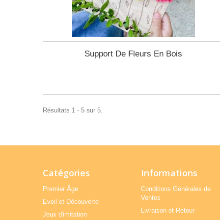
Support De Fleurs En Bois
Résultats 1 - 5 sur 5.
Catégories
Informations
Premier Âge
Conditions Générales de
Ventes
Eveil et Découverte
Livraison et Retour
Jeux d'imitation