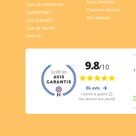
Nous Contacter
Jeux de construction
Paiement sécurisé
Spécial Noël !
Nos Marques
Jeux Educatifs
Jeux de Société
Plein Air