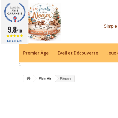
9.8
/10
BASÉ SUR 86 AVIS
Premier Âge
Eveil et Découverte
Jeux 
1
Plein Air
Pâques