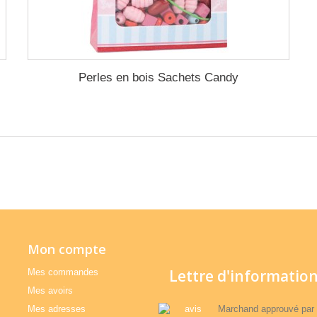
Perles en bois Sachets Candy
Mon compte
Lettre d'informatio
Mes commandes
Mes avoirs
Mes adresses
Marchand approuvé par 